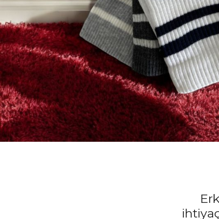
Erk
ihtiya